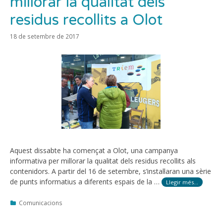
millorar la qualitat dels
residus recollits a Olot
18 de setembre de 2017
Aquest dissabte ha començat a Olot, una campanya
informativa per millorar la qualitat dels residus recollits als
contenidors. A partir del 16 de setembre, s’instal·laran una sèrie
de punts informatius a diferents espais de la …
Llegir més…
Categories
Comunicacions