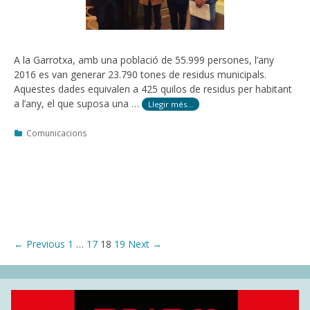
A la Garrotxa, amb una població de 55.999 persones, l’any
2016 es van generar 23.790 tones de residus municipals.
Aquestes dades equivalen a 425 quilos de residus per habitant
a l’any, el que suposa una …
Llegir més…
Categories
Comunicacions
Post
← Previous
1
…
17
18
19
Next →
navigation