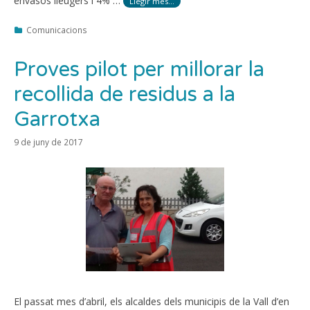
envasos lleugers i 4% …
Llegir més…
Categories
Comunicacions
Proves pilot per millorar la
recollida de residus a la
Garrotxa
9 de juny de 2017
El passat mes d’abril, els alcaldes dels municipis de la Vall d’en