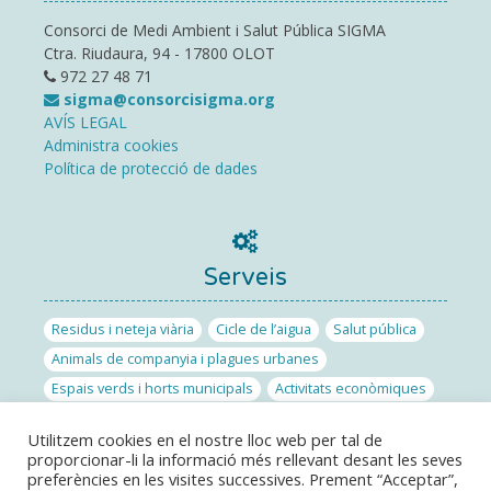
Consorci de Medi Ambient i Salut Pública SIGMA
Ctra. Riudaura, 94 - 17800 OLOT
972 27 48 71
sigma@consorcisigma.org
AVÍS LEGAL
Administra cookies
Política de protecció de dades
Serveis
Residus i neteja viària
Cicle de l’aigua
Salut pública
Animals de companyia i plagues urbanes
Espais verds i horts municipals
Activitats econòmiques
Obra pública
Emergències i protecció civil
Energia
Utilitzem cookies en el nostre lloc web per tal de
Laboratori Polivalent de la Garrotxa
proporcionar-li la informació més rellevant desant les seves
Banc de llavors de la Garrotxa
preferències en les visites successives. Prement “Acceptar”,