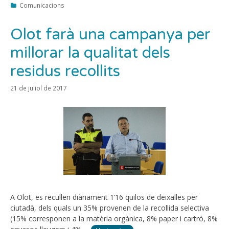
Categories
Comunicacions
Olot farà una campanya per
millorar la qualitat dels
residus recollits
21 de juliol de 2017
A Olot, es recullen diàriament 1’16 quilos de deixalles per
ciutadà, dels quals un 35% provenen de la recollida selectiva
(15% corresponen a la matèria orgànica, 8% paper i cartró, 8%