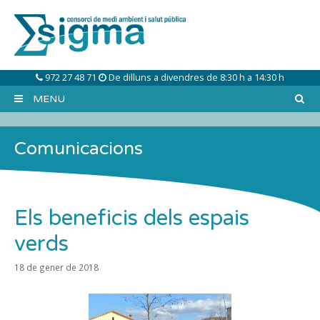
Skip
to
content
972 27 48 71
De dilluns a divendres de 8:30 h a 14:30 h
MENU
Comunicacions
Els beneficis dels espais
verds
18 de gener de 2018