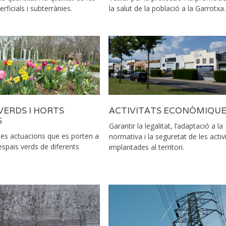
rficials i subterrànies.
la salut de la població a la Garrotxa.
VERDS I HORTS
ACTIVITATS ECONÒMIQUE
S
Garantir la legalitat, l’adaptació a la
les actuacions que es porten a
normativa i la seguretat de les activ
espais verds de diferents
implantades al territori.