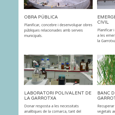
OBRA PÚBLICA
EMERGÈ
CIVIL
Planificar, concebre i desenvolupar obres
Planificar 
públiques relacionades amb serveis
a les emerg
municipals.
la Garrotxa
LABORATORI POLIVALENT DE
BANC D
LA GARROTXA
GARRO
Donar resposta a les necessitats
Recuperar 
analítiques de la comarca, tant del
vegetals an