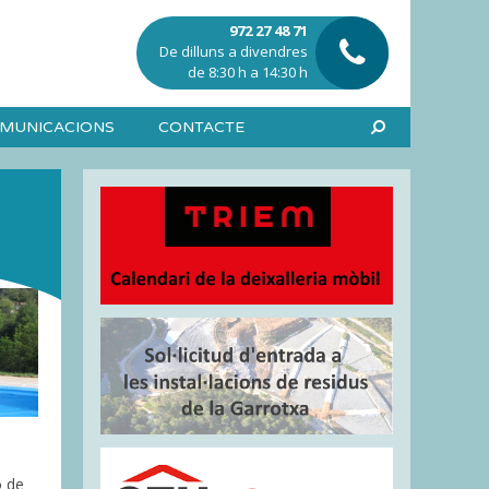
972 27 48 71
De dilluns a divendres
de 8:30 h a 14:30 h
SEARCH
MUNICACIONS
CONTACTE
ó de