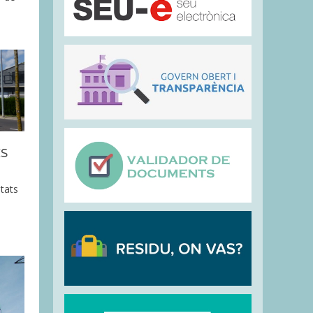
S
itats