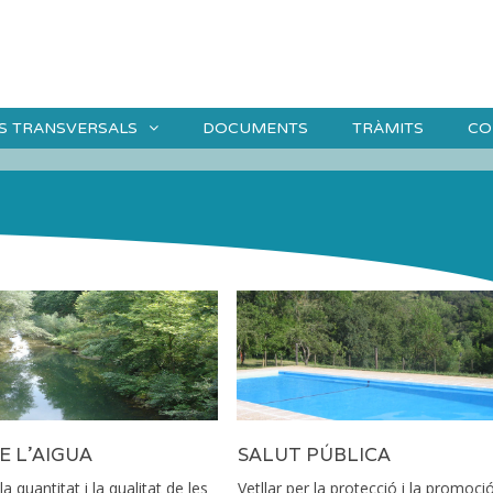
S TRANSVERSALS
DOCUMENTS
TRÀMITS
CO
E L'AIGUA
SALUT PÚBLICA
la quantitat i la qualitat de les
Vetllar per la protecció i la promoci