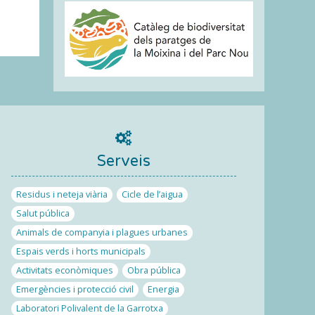
Serveis
Residus i neteja viària
Cicle de l’aigua
Salut pública
Animals de companyia i plagues urbanes
Espais verds i horts municipals
Activitats econòmiques
Obra pública
Emergències i protecció civil
Energia
Laboratori Polivalent de la Garrotxa