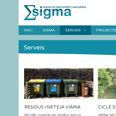
Skip
to
content
INICI
SIGMA
SERVEIS
PROJECTE
Serveis
RESIDUS I NETEJA VIÀRIA
CICLE D
Recollir i tractar els residus que es
Vetllar per 