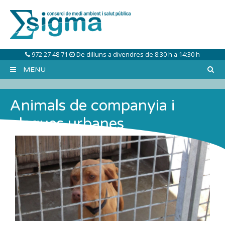
Skip
to
content
972 27 48 71
De dilluns a divendres de 8:30 h a 14:30 h
MENU
Animals de companyia i
plagues urbanes