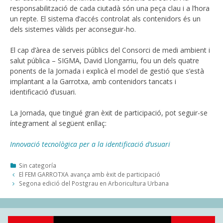
responsabilització de cada ciutadà són una peça clau i a l’hora
un repte. El sistema d’accés controlat als contenidors és un
dels sistemes vàlids per aconseguir-ho.
El cap d’àrea de serveis públics del Consorci de medi ambient i
salut pública – SIGMA, David Llongarriu, fou un dels quatre
ponents de la Jornada i explicà el model de gestió que s’està
implantant a la Garrotxa, amb contenidors tancats i
identificació d’usuari.
La Jornada, que tingué gran èxit de participació, pot seguir-se
íntegrament al següent enllaç:
Innovació tecnològica per a la identificació d’usuari
Categories
Sin categoría
Post
El FEM GARROTXA avança amb èxit de participació
navigation
Segona edició del Postgrau en Arboricultura Urbana