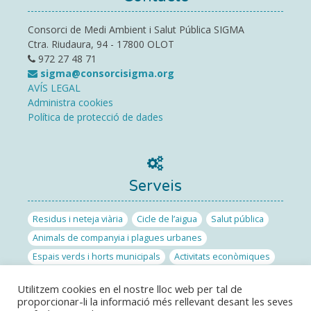
Consorci de Medi Ambient i Salut Pública SIGMA
Ctra. Riudaura, 94 - 17800 OLOT
972 27 48 71
sigma@consorcisigma.org
AVÍS LEGAL
Administra cookies
Política de protecció de dades
Serveis
Residus i neteja viària
Cicle de l’aigua
Salut pública
Animals de companyia i plagues urbanes
Espais verds i horts municipals
Activitats econòmiques
Obra pública
Emergències i protecció civil
Energia
Utilitzem cookies en el nostre lloc web per tal de
Laboratori Polivalent de la Garrotxa
proporcionar-li la informació més rellevant desant les seves