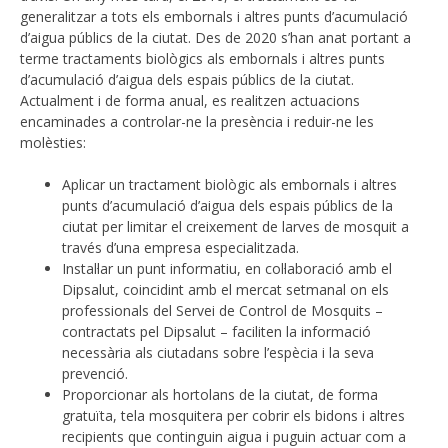
generalitzar a tots els embornals i altres punts d’acumulació
d’aigua públics de la ciutat. Des de 2020 s’han anat portant a
terme tractaments biològics als embornals i altres punts
d’acumulació d’aigua dels espais públics de la ciutat.
Actualment i de forma anual, es realitzen actuacions
encaminades a controlar-ne la presència i reduir-ne les
molèsties:
Aplicar un tractament biològic als embornals i altres
punts d’acumulació d’aigua dels espais públics de la
ciutat per limitar el creixement de larves de mosquit a
través d’una empresa especialitzada.
Instal·lar un punt informatiu, en col·laboració amb el
Dipsalut, coincidint amb el mercat setmanal on els
professionals del Servei de Control de Mosquits –
contractats pel Dipsalut – faciliten la informació
necessària als ciutadans sobre l’espècia i la seva
prevenció.
Proporcionar als hortolans de la ciutat, de forma
gratuïta, tela mosquitera per cobrir els bidons i altres
recipients que continguin aigua i puguin actuar com a